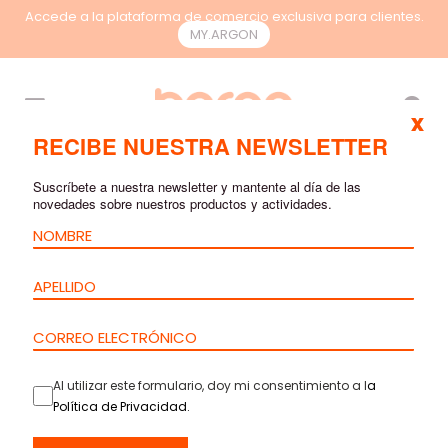
Accede a la plataforma de comercio exclusiva para clientes.
MY.ARGON
ES
x
RECIBE NUESTRA NEWSLETTER
RESULTADOS DE
Suscríbete a nuestra newsletter y mantente al día de las
BÚSQUEDA
novedades sobre nuestros productos y actividades.
Al utilizar este formulario, doy mi consentimiento a l
a
Latiguillo –
Política de Privacidad
.
Cat.6A S/FTP –
LSZH