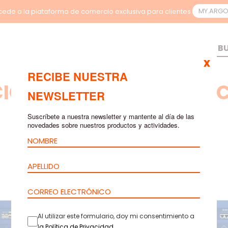
MY.ARG
ede a la plataforma de comercio exclusiva para clientes.
x
RECIBE NUESTRA
IONES DE MONITORIZA
NEWSLETTER
N
Suscríbete a nuestra newsletter y mantente al día de las
novedades sobre nuestros productos y actividades.
Al utilizar este formulario, doy mi consentimiento a
l
a
Política de Privacidad
.