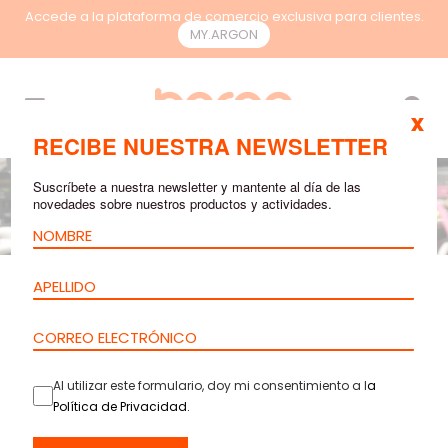
Accede a la plataforma de comercio exclusiva para clientes.
MY.ARGON
ES
x
RECIBE NUESTRA NEWSLETTER
Suscríbete a nuestra newsletter y mantente al día de las
novedades sobre nuestros productos y actividades.
GENERAL
AGO 11, 2025
7 mins leitura
Cómo Elegir los
Switches Ideales
Al utilizar este formulario, doy mi consentimiento a l
a
para Diferentes
Política de Privacidad
.
Entornos de Red