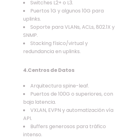
Switches L2+ o L3.
Puertos 1G y algunos 10G para
uplinks.
Soporte para VLANs, ACLs, 802.1X y
SNMP.
Stacking físico/virtual y
redundancia en uplinks.
4.Centros de Datos
Arquitectura spine-leaf.
Puertos de 100G o superiores, con
baja latencia.
VXLAN, EVPN y automatización vía
API.
Buffers generosos para tráfico
intenso.