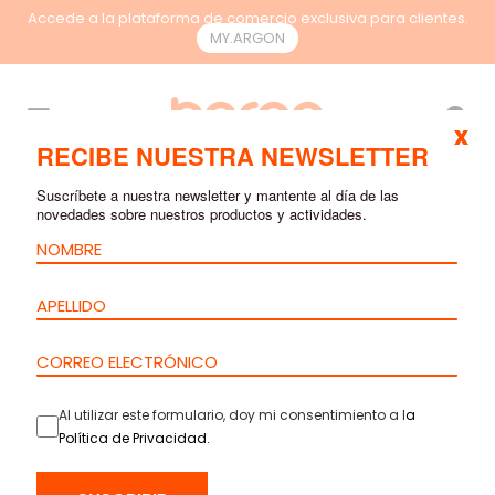
Accede a la plataforma de comercio exclusiva para clientes.
MY.ARGON
ES
x
RECIBE NUESTRA NEWSLETTER
Suscríbete a nuestra newsletter y mantente al día de las
MERCADOS
novedades sobre nuestros productos y actividades.
La constante evolución tecnológica y
la creciente digitalización de los
procesos están imponiendo nuevas
exigencias en diversos mercados. La
necesidad de infraestructuras más
Al utilizar este formulario, doy mi consentimiento a l
a
Política de Privacidad
.
eficientes, seguras y preparadas para
el futuro se ha vuelto esencial para