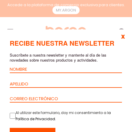
Accede a la plataforma de comercio exclusiva para clientes.
MY.ARGON
ES
x
RECIBE NUESTRA NEWSLETTER
ACCESSORIOS
Suscríbete a nuestra newsletter y mantente al día de las
novedades sobre nuestros productos y actividades.
Al utilizar este formulario, doy mi consentimiento a l
a
Política de Privacidad
.
VENTILADOR
SOPORTE DE