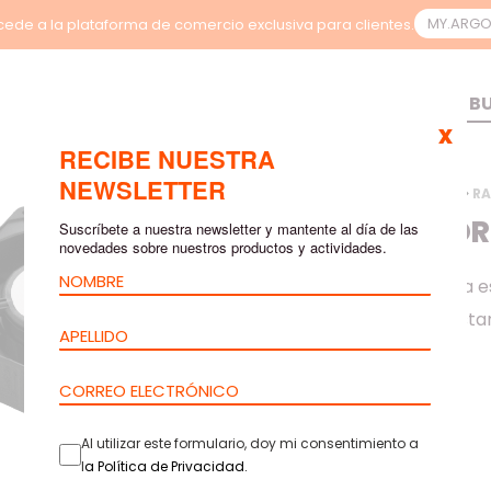
MY.ARG
ede a la plataforma de comercio exclusiva para clientes.
x
RECIBE NUESTRA
NEWSLETTER
INICIO
>
PRODUCTOS
>
RA
VENTILADOR
Suscríbete a nuestra newsletter y mantente al día de las
novedades sobre nuestros productos y actividades.
El Ventilador barpa e
perfecto para ajustar
Al utilizar este formulario, doy mi consentimiento a
l
a
Política de Privacidad
.