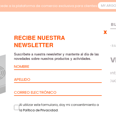
MY.ARG
ede a la plataforma de comercio exclusiva para clientes.
x
RECIBE NUESTRA
NEWSLETTER
INICIO
>
PRODUCTOS
>
RA
VENTILACIÓN 1U
Suscríbete a nuestra newsletter y mantente al día de las
UNIDAD DE V
novedades sobre nuestros productos y actividades.
Las Unidades de Venti
perfiles 19”, con lo c
Al utilizar este formulario, doy mi consentimiento a
l
a
Política de Privacidad
.