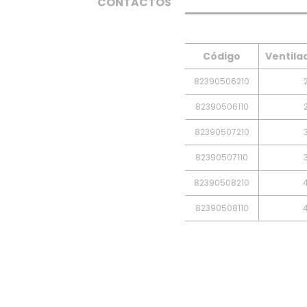
CONTACTOS
Código
Ventila
82390506210
82390506110
82390507210
82390507110
82390508210
82390508110