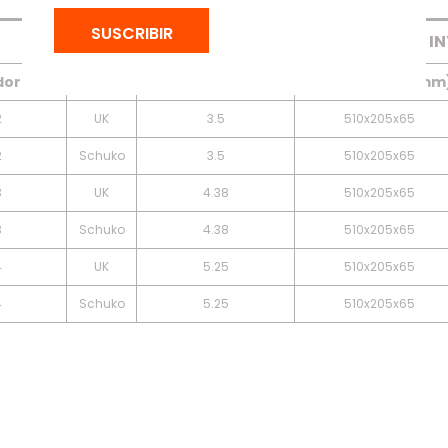
Tabla
Descargas
SUSCRIBIR
CAJA IN
dor (un)
Tipo
Peso Unitario (kg)
Dimensiones (mm
2
UK
3.5
510x205x65
2
Schuko
3.5
510x205x65
3
UK
4.38
510x205x65
3
Schuko
4.38
510x205x65
4
UK
5.25
510x205x65
4
Schuko
5.25
510x205x65