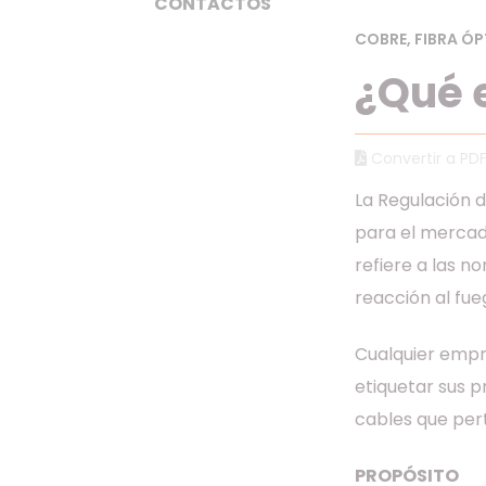
CONTACTOS
COBRE
,
FIBRA ÓP
¿Qué 
Convertir a PD
La Regulación 
para el mercad
refiere a las 
reacción al fue
Cualquier empr
etiquetar sus p
cables que pert
PROPÓSITO