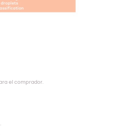
para el comprador.
.
.