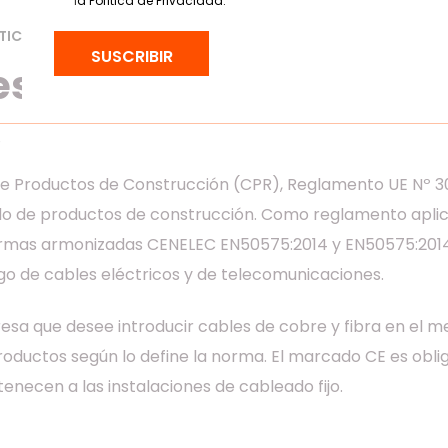
l
a
Política de Privacidad
.
TICA
SEP 13, 2021
3 mins leitura
SUSCRIBIR
es CPR?
F
de Productos de Construcción (CPR), Reglamento UE Nº 30
o de productos de construcción. Como reglamento aplic
normas armonizadas CENELEC EN50575:2014 y EN50575:2014/
go de cables eléctricos y de telecomunicaciones.
esa que desee introducir cables de cobre y fibra en el m
roductos según lo define la norma. El marcado CE es obli
enecen a las instalaciones de cableado fijo.