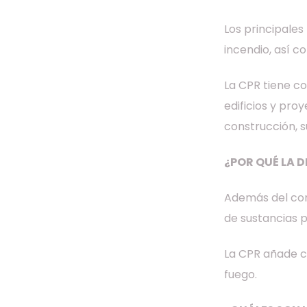
Los principales
incendio, así 
La CPR tiene c
edificios y pro
construcción, s
¿POR QUÉ LA D
Además del com
de sustancias p
La CPR añade c
fuego.