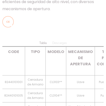
eficientes de seguridad de alto nivel, con diversos
mecanismos de apertura.
Tabla
Descargas
CODE
TIPO
MODELO
MECANISMO
T
DE
P
APERTURA
COM
Cerradura
82440101001
CL3103**
Llave
Puer
de Armario
Cerradura
82440101005
CL3104**
Llave
Pue
de Armario