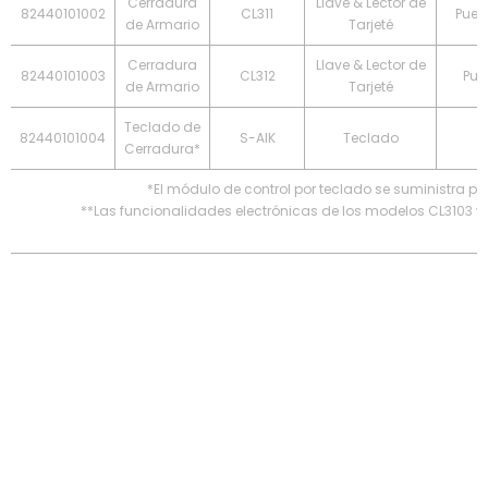
Cerradura
Llave & Lector de
82440101002
CL311
Puer
de Armario
Tarjeté
Cerradura
Llave & Lector de
82440101003
CL312
Pue
de Armario
Tarjeté
Teclado de
82440101004
S-AIK
Teclado
Cerradura*
*El módulo de control por teclado se suministra p
**Las funcionalidades electrónicas de los modelos CL3103 y
*