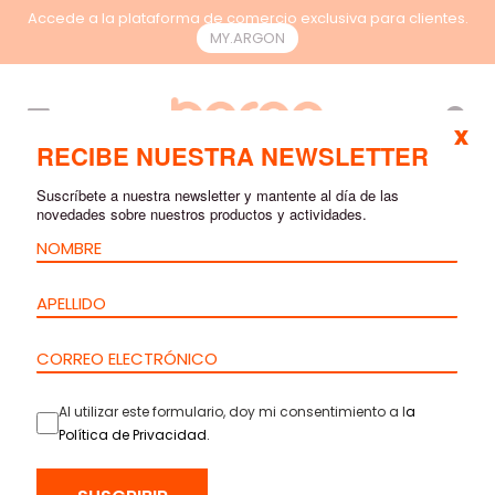
Accede a la plataforma de comercio exclusiva para clientes.
MY.ARGON
ES
x
RECIBE NUESTRA NEWSLETTER
Suscríbete a nuestra newsletter y mantente al día de las
novedades sobre nuestros productos y actividades.
Al utilizar este formulario, doy mi consentimiento a l
a
Política de Privacidad
.
INICIO
>
PRODUCTOS
>
FIBRA ÓPTICA
>
CABLES
> CABLE PARA
CENTROS DE DATOS 2,0MM PARA ENLACES TERMINADOS MPO