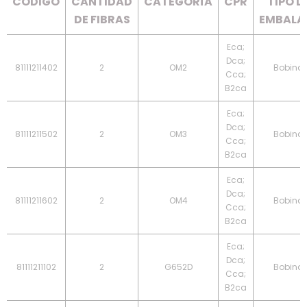
CÓDIGO
CANTIDAD
CATEGORÍA
CPR
TIPO D
DE FIBRAS
EMBALA
Eca;
Dca;
81111211402
2
OM2
Bobina
Cca;
B2ca
Eca;
Dca;
81111211502
2
OM3
Bobina
Cca;
B2ca
Eca;
Dca;
81111211602
2
OM4
Bobina
Cca;
B2ca
Eca;
Dca;
81111211102
2
G652D
Bobina
Cca;
B2ca