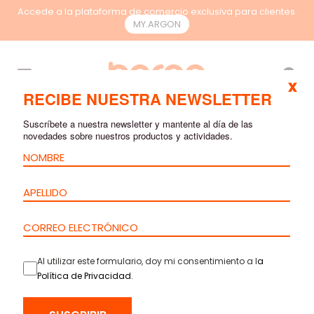
Accede a la plataforma de comercio exclusiva para clientes.
MY.ARGON
ES
x
RECIBE NUESTRA NEWSLETTER
Suscríbete a nuestra newsletter y mantente al día de las
novedades sobre nuestros productos y actividades.
Al utilizar este formulario, doy mi consentimiento a l
a
Política de Privacidad
.
INICIO
>
PRODUCTOS
>
FIBRA ÓPTICA
>
CABLES
> CABLE UNI-TUBO
DIELÉCTRICO DE FIBRAS HOLGADAS CON REFUERZO DE FIBRAS DE