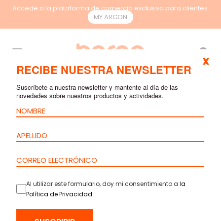
Accede a la plataforma de comercio exclusiva para clientes.
MY.ARGON
ES
x
RECIBE NUESTRA NEWSLETTER
Suscríbete a nuestra newsletter y mantente al día de las
novedades sobre nuestros productos y actividades.
Al utilizar este formulario, doy mi consentimiento a l
a
Política de Privacidad
.
INICIO
>
PRODUCTOS
>
COBRE
>
CABLES
> CABLE CAT.6A U/UTP –
LSZH – 23AWG