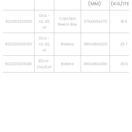
(MM)
(KG/ITE
Dca -
Caja tipo
82223122030D1
s2, d2,
375x335x375
16.5
Reel in Box
a1
Dca -
82223122050D1
s2, d2,
Bobina
380x380x320
25.7
a1
B2ca-
82223122050B1
Bobina
380x380x390
29.5
s1a,d1,a1