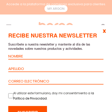
Accede a la plataforma de comercio exclusiva para clientes.
MY.ARGON
ES
x
RECIBE NUESTRA NEWSLETTER
Suscríbete a nuestra newsletter y mantente al día de las
novedades sobre nuestros productos y actividades.
Al utilizar este formulario, doy mi consentimiento a l
a
INICIO
>
PRODUCTOS
>
COBRE
>
CONECTORES KEYSTONE
>
Política de Privacidad
.
CONECTOR KEYSTONE HEMBRA CAT.8.1 – STP – SIN
HERRAMIENTA