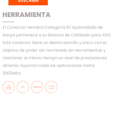
CONECTOR KEYSTONE HEMBRA
SUSCRIBIR
CAT.8.1 – STP – SIN
HERRAMIENTA
El Conector Hembra Categoría 8.1 Apantallado de
barpa pertenece a su Sistema de Cableado para 40G.
Este conector tiene un diseño sencillo y único con el
objetivo de poder ser terminado sin herramientas y
mantener al mismo tiempo un nivel de prestaciones
altísimo. Soporta todas las aplicaciones hasta
2000Mhz.