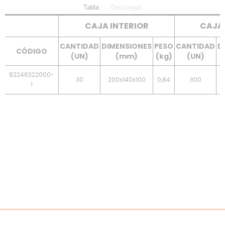
Tabla
Descargas
CAJA INTERIOR
CAJA 
CANTIDAD
DIMENSIONES
PESO
CANTIDAD
D
CÓDIGO
(UN)
(mm)
(kg)
(UN)
82246322000-
30
200x140x100
0,84
300
1