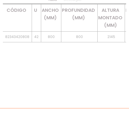
CÓDIGO
U
ANCHO
PROFUNDIDAD
ALTURA
P
(MM)
(MM)
MONTADO
(
(MM)
82343420808
42
800
800
2145