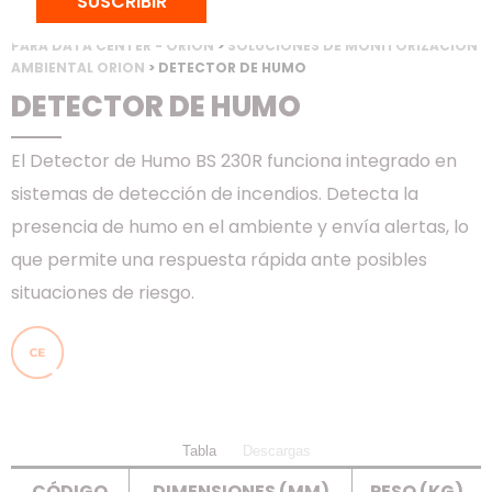
SUSCRIBIR
INICIO
>
PRODUCTOS
>
RACKS & CONFINAMIENTO
>
SOLUCIÓN
PARA DATA CENTER - ORION
>
SOLUCIONES DE MONITORIZACIÓN
AMBIENTAL ORION
> DETECTOR DE HUMO
DETECTOR DE HUMO
El Detector de Humo BS 230R funciona integrado en
sistemas de detección de incendios. Detecta la
presencia de humo en el ambiente y envía alertas, lo
que permite una respuesta rápida ante posibles
situaciones de riesgo.
Tabla
Descargas
CÓDIGO
DIMENSIONES (MM)
PESO (KG)