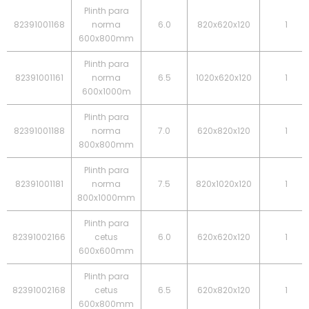
Plinth para
82391001168
norma
6.0
820x620x120
1
600x800mm
Plinth para
82391001161
norma
6.5
1020x620x120
1
600x1000m
Plinth para
82391001188
norma
7.0
620x820x120
1
800x800mm
Plinth para
82391001181
norma
7.5
820x1020x120
1
800x1000mm
Plinth para
82391002166
cetus
6.0
620x620x120
1
600x600mm
Plinth para
82391002168
cetus
6.5
620x820x120
1
600x800mm