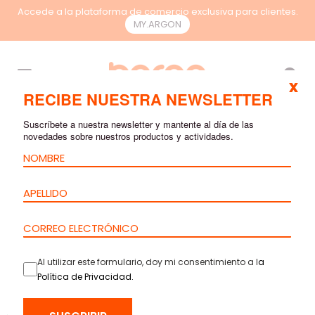
Accede a la plataforma de comercio exclusiva para clientes.
MY.ARGON
ES
x
RECIBE NUESTRA NEWSLETTER
Suscríbete a nuestra newsletter y mantente al día de las
novedades sobre nuestros productos y actividades.
Al utilizar este formulario, doy mi consentimiento a l
a
Política de Privacidad
.
INICIO
>
PRODUCTOS
>
RACKS & CONFINAMIENTO
>
ACCESSORIOS
> BASE PARA RACK