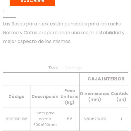
SUSCRIBIR
BASE PARA RACK
Las Bases para rack están pensadas para los racks
Norma y Cetus proporcionan una mejor estabilidad y
mejor aspecto de los mismos.
Tabla
Descargas
CAJA INTERIOR
Peso
Dimensiones
Cantida
Código
Descripción
Unitario
(mm)
(un)
(kg)
Plinth para
82391001166
norma
5.5
620x620x120
1
600x600mm