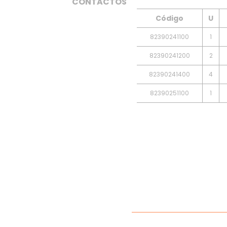
CONTACTOS
Código
U
82390241100
1
82390241200
2
82390241400
4
82390251100
1