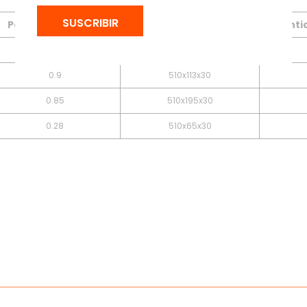
SUSCRIBIR
Peso Unitario (kg)
Dimensiones (mm)
Canti
0.5
510x65x30
0.9
510x113x30
0.85
510x195x30
0.28
510x65x30