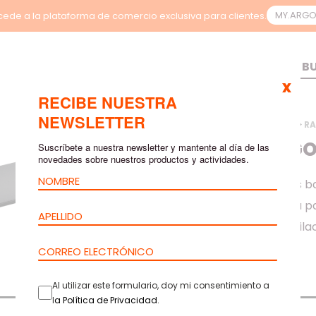
MY.ARG
ede a la plataforma de comercio exclusiva para clientes.
x
RECIBE NUESTRA
NEWSLETTER
INICIO
>
PRODUCTOS
>
RA
PANEL CIEG
Suscríbete a nuestra newsletter y mantente al día de las
novedades sobre nuestros productos y actividades.
Los Paneles Ciegos b
gestión de energía pa
necesidad de ventilac
Al utilizar este formulario, doy mi consentimiento a
Tabla
Descargas
l
a
Política de Privacidad
.
CAJA INTERIOR