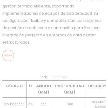
gestión térmica eficiente, soportando
implementaciones de equipos de alta densidad. Su
configuración flexible y compatibilidad con sistemas
de gestión de cableado y contención permiten una
integración perfecta en entornos de data center
estructurados.
Tabla
Descargas
CÓDIGO
U
ANCHO
PROFUNDIDAD
DESCRIP
(MM)
(MM)
Rack Orion -
82410000000
42
600
1200
600x120