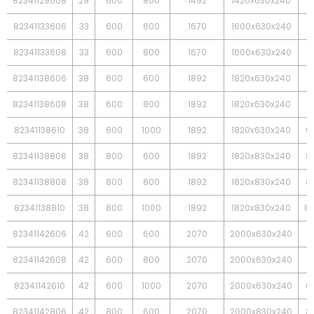
82341129608
29
600
800
1492
1420x630x240
6
82341133606
33
600
600
1670
1600x630x240
6
82341133608
33
600
800
1670
1600x630x240
6
82341138606
38
600
600
1892
1820x630x240
6
82341138608
38
600
800
1892
1820x630x240
6
82341138610
38
600
1000
1892
1820x630x240
6
82341138806
38
800
600
1892
1820x830x240
8
82341138808
38
800
800
1892
1820x830x240
8
82341138810
38
800
1000
1892
1820x830x240
84
82341142606
42
600
600
2070
2000x630x240
6
82341142608
42
600
800
2070
2000x630x240
6
82341142610
42
600
1000
2070
2000x630x240
6
82341142806
42
800
600
2070
2000x830x240
8