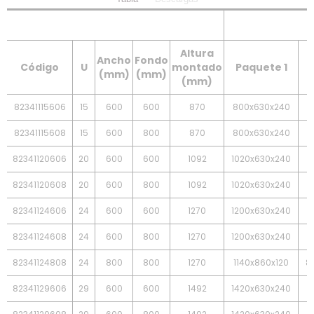
Altura
Ancho
Fondo
Código
U
montado
Paquete 1
P
(mm)
(mm)
(mm)
82341115606
15
600
600
870
800x630x240
6
82341115608
15
600
800
870
800x630x240
6
82341120606
20
600
600
1092
1020x630x240
6
82341120608
20
600
800
1092
1020x630x240
6
82341124606
24
600
600
1270
1200x630x240
6
82341124608
24
600
800
1270
1200x630x240
6
82341124808
24
800
800
1270
1140x860x120
8
82341129606
29
600
600
1492
1420x630x240
6