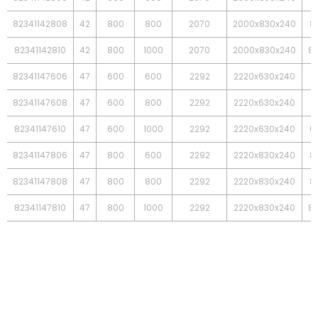
82341142808
42
800
800
2070
2000x830x240
8
82341142810
42
800
1000
2070
2000x830x240
84
82341147606
47
600
600
2292
2220x630x240
6
82341147608
47
600
800
2292
2220x630x240
6
82341147610
47
600
1000
2292
2220x630x240
6
82341147806
47
800
600
2292
2220x830x240
8
82341147808
47
800
800
2292
2220x830x240
8
82341147810
47
800
1000
2292
2220x830x240
84