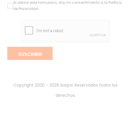
Al utilizar este formulario, doy mi consentimiento a l
a
Política
de Privacidad
.
SUSCRIBIR
Copyright 2020 - 2026 barpa. Reservados todos los
derechos.
Por
gumba
.
Política de Privacidad
Términos y Condiciones